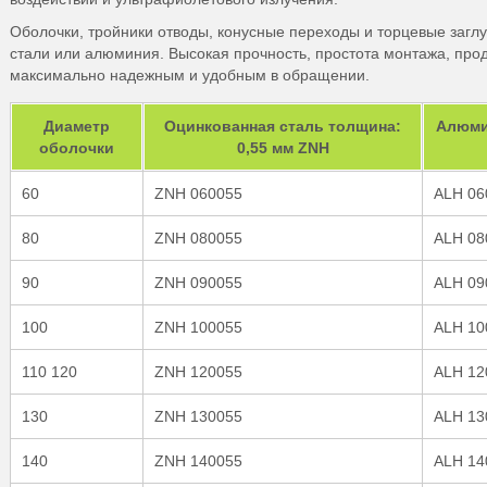
Оболочки, тройники отводы, конусные переходы и торцевые загл
стали или алюминия. Высокая прочность, простота монтажа, про
максимально надежным и удобным в обращении.
Диаметр
Оцинкованная сталь толщина:
Алюми
оболочки
0,55 мм ZNH
60
ZNH 060055
ALH 06
80
ZNH 080055
ALH 08
90
ZNH 090055
ALH 09
100
ZNH 100055
ALH 10
110 120
ZNH 120055
ALH 12
130
ZNH 130055
ALH 13
140
ZNH 140055
ALH 14