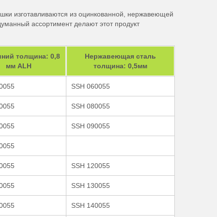
ушки изготавливаются из оцинкованной, нержавеющей
думанный ассортимент делают этот продукт
ний толщина: 0,8
Нержавеющая сталь
мм ALH
толщина: 0,5мм
0055
SSH 060055
0055
SSH 080055
0055
SSH 090055
0055
0055
SSH 120055
0055
SSH 130055
0055
SSH 140055