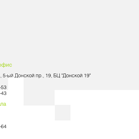
офис
 5-ый Донской пр., 19, БЦ "Донской 19"
-53
-43
ала
-64