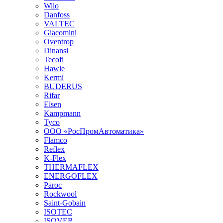
Wilo
Danfoss
VALTEC
Giacomini
Oventrop
Dinansi
Tecofi
Hawle
Kermi
BUDERUS
Rifar
Elsen
Kampmann
Tyco
ООО «РосПромАвтоматика»
Flamco
Reflex
K-Flex
THERMAFLEX
ENERGOFLEX
Paroc
Rockwool
Saint-Gobain
ISOTEC
ISOVER