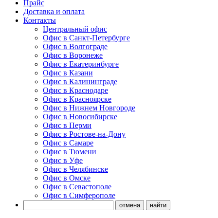
Прайс
XOTPIPE
Доставка и оплата
ИЗОЛИН
Контакты
URSA
Центральный офис
Завод ЛИТ
Офис в Санкт-Петербурге
МАГНОФЛЕКС
Офис в Волгограде
HOTROCK
Офис в Воронеже
KNAUF Insulation
Офис в Екатеринбурге
Огнеспас
Офис в Казани
Бизон
Офис в Калининграде
БЗТМ
Офис в Краснодаре
КРОЗ
Офис в Красноярске
Megaflex
Офис в Нижнем Новгороде
ИЗОСПАН
Офис в Новосибирске
ПЕНОПЛЭКС
Офис в Перми
Офис в Ростове-на-Дону
Офис в Самаре
Офис в Тюмени
Офис в Уфе
Офис в Челябинске
Офис в Омске
Офис в Севастополе
Офис в Симферополе