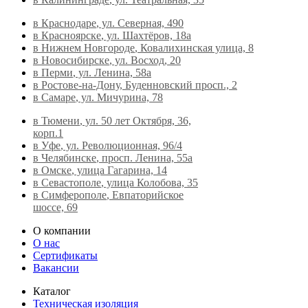
в Краснодаре
, ул. Северная, 490
в Красноярске
, ул. Шахтёров, 18а
в Нижнем Новгороде
, Ковалихинская улица, 8
в Новосибирске
, ул. Восход, 20
в Перми
, ул. Ленина, 58а
в Ростове-на-Дону
, Буденновский просп., 2
в Самаре
, ул. Мичурина, 78
в Тюмени
, ул. 50 лет Октября, 36,
корп.1
в Уфе
, ул. Революционная, 96/4
в Челябинске
, просп. Ленина, 55а
в Омске
, улица Гагарина, 14
в Севастополе
, улица Колобова, 35
в Симферополе
, Евпаторийское
шоссе, 69
О компании
О нас
Сертификаты
Вакансии
Каталог
Техническая изоляция