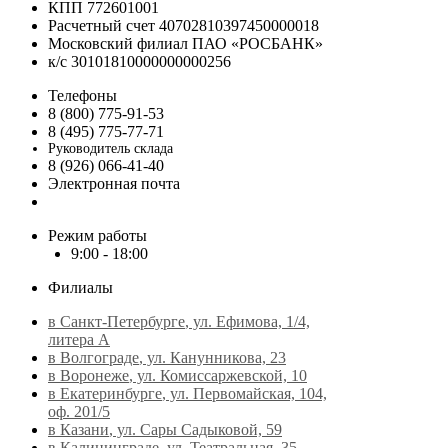
КПП 772601001
Расчетный счет 40702810397450000018
Московский филиал ПАО «РОСБАНК»
к/с 30101810000000000256
Телефоны
8 (800) 775-91-53
8 (495) 775-77-71
Руководитель склада
8 (926) 066-41-40
Электронная почта
Режим работы
9:00 - 18:00
Филиалы
в Санкт-Петербурге
, ул. Ефимова, 1/4,
литера А
в Волгограде
, ул. Канунникова, 23
в Воронеже
, ул. Комиссаржевской, 10
в Екатеринбурге
, ул. Первомайская, 104,
оф. 201/5
в Казани
, ул. Сары Садыковой, 59
в Калининграде
, ул. Театральная, 35